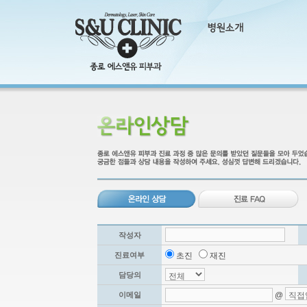
작성자
진료여부
초진
재진
담당의
이메일
@