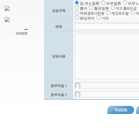
점,색소질환
피부질환
피부
흉터
혈관질환
여드름&모공
상담과목
액취증&다한증
제모&모발
아
웨딩케어
기타
제목
상담내용
첨부파일 1
첨부파일 2